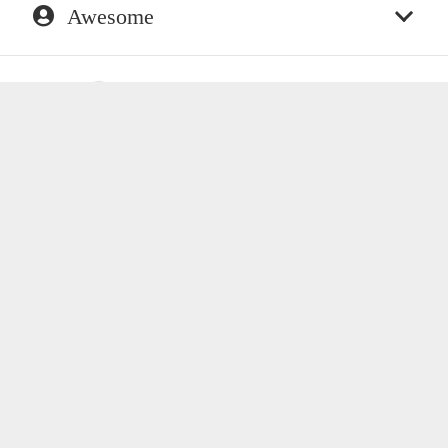
Awesome
E-fficientia Partners, S.L.
Servicios Integrales de Asesoría
Estratégica Empresarial
Calle Velázquez nº 12 piso 4, 28001 Madrid