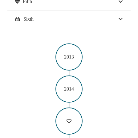
Fifth
Sixth
2013
2014