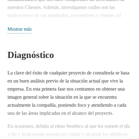
nuestros Clientes. Además, investigamos cuáles son las
motivaciones de sus empleados, proveedores y clientes así
como de la competencia para poder elaborar recomendaciones
Mostrar más
válidas y exitosas.
Somos
flexibles
y con gran tacto para no interferir de manera
Diagnóstico
significativa en las labores cotidianas y desempeño de la
compañía.
La clave del éxito de cualquier proyecto de consultoría se basa
Nuestra elevada dosis de
objetividad
nos caracteriza, no
en un buen análisis previo de la situación actual que vive la
realizamos juicios de valor, y llevamos a cabo nuestro trabajo
empresa. En esta primera fase nos centramos en obtener una
con
independencia
para plantear las soluciones más
imagen general sobre la situación en la que se encuentra
convenientes en cada situación.
actualmente la compañía, poniendo foco y atendiendo a cada
La
facilidad de comunicación
con los gerentes y directivos de
una de las áreas implicadas en el alcance del proyecto.
la empresa, así como con el resto de empleados, es fundamental
En ocasiones, debido al ritmo frenético al que los somete el día
para conseguir la información requerida para realizar la
a día y la incesante presión por cubrir y alcanzar los objetivos,
evaluación y diagnóstico inicial. La claridad,
precisión
y