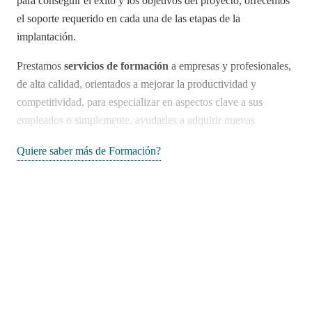
para conseguir el éxito y los objetivos del proyecto, ofrecemos
el soporte requerido en cada una de las etapas de la
implantación.
Prestamos
servicios de formación
a empresas y profesionales,
de alta calidad, orientados a mejorar la productividad y
competitividad, para especializar en aspectos clave a sus
empleados o simplemente, ayudarles a adquirir nuevas
capacidades. Diseñamos e impartimos programas formativos
Quiere saber más de Formación?
personalizados que contemplan un plan orientado a desarrollar
las habilidades y competencias de sus participantes.
Nuestra oferta académica por conocimiento contempla un
amplio espectro de materias, entre las que destacamos los
principios básicos de los ciclos clave (OTC, PTP, RTR),
marketing, buenas prácticas en la actuación comercial,
basics
sobre transformación digital, concienciación y sensibilización
en materia de ciberseguridad, entre otros.