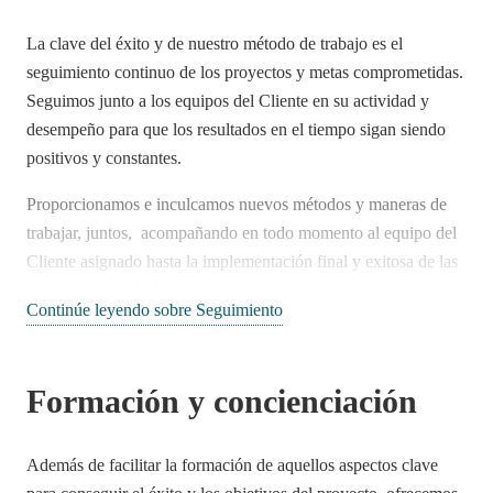
optimizados y simplificados, principalmente los relacionados
La clave del éxito y de nuestro método de trabajo es el
con la estrategia del Cliente así como la mejora continua en
seguimiento continuo de los proyectos y metas comprometidas.
toda la cadena de valor.
Seguimos junto a los equipos del Cliente en su actividad y
desempeño para que los resultados en el tiempo sigan siendo
positivos y constantes.
Proporcionamos e inculcamos nuevos métodos y maneras de
trabajar, juntos, acompañando en todo momento al equipo del
Cliente asignado hasta la implementación final y exitosa de las
soluciones aprobadas.
Continúe leyendo sobre Seguimiento
Ayudamos a nuestros Clientes a trabajar de manera diferente,
en equipo, con objetivos claramente marcados y aceptados por
Formación y concienciación
todos. Cada persona integrante de un
workstream
asume sus
cometidos y responsabilidades de manera personal y
comprometida. ¡Y esto siempre se refleja en los resultados!
Además de facilitar la formación de aquellos aspectos clave